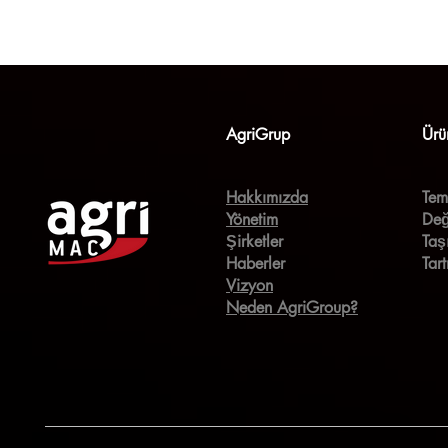
AgriGrup
Ürü
Hakkımızda
Tem
Yönetim
Değ
Şirketler
Taş
Haberler
Tar
Vizyon
Neden AgriGroup?