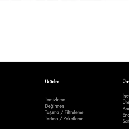
Ürünler
Üre
İn
Temizleme
Üre
Değirmen
Ana
Taşıma / Filtreleme
End
Tartma / Paketleme
Sat