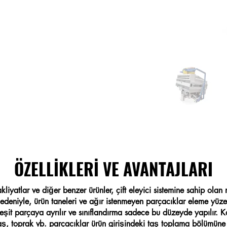
ÖZELLİKLERİ VE AVANTAJLARI
akliyatlar ve diğer benzer ürünler, çift eleyici sistemine sahip ola
edeniyle, ürün taneleri ve ağır istenmeyen parçacıklar eleme yü
3 eşit parçaya ayrılır ve sınıflandırma sadece bu düzeyde yapılır. 
 taş, toprak vb. parçacıklar ürün girişindeki taş toplama bölümüne