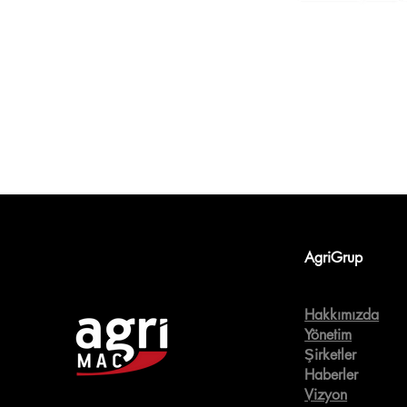
AgriGrup
Hakkımızda
Yönetim
Şirketler
Haberler
Vizyon