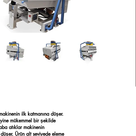
n makinenin ilk katmanına düşer.
zeyine mükemmel bir şekilde
Kaba atıklar makinenin
 düşer. Ürün alt seviyede eleme