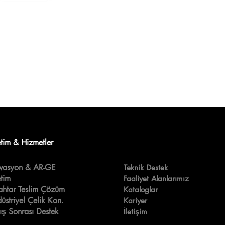
tim & Hizmetler
ovasyon & AR-GE
Teknik Destek
tim
Faaliyet Alanlarımız
htar Teslim Çözüm
Kataloglar
üstriyel Çelik Kon.
Kariyer
ış Sonrası Destek
İletişim